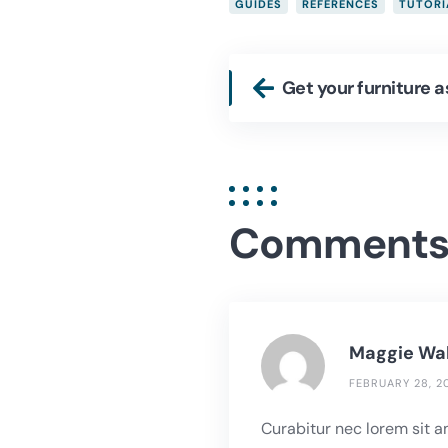
GUIDES
REFERENCES
TUTORI
Get your furniture 
Comment
Maggie Wa
FEBRUARY 28, 2
Curabitur nec lorem sit a