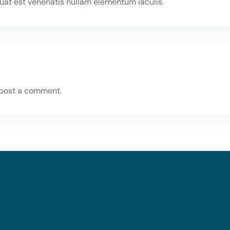
at est venenatis nullam elementum iaculis.
post a comment.