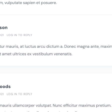
, vulputate sapien et posuere.
rson
021
LOG IN TO REPLY
tur mauris, at luctus arcu dictum a. Donec magna ante, maxim
 amet ultrices ex vestibulum venenatis.
Woods
021
LOG IN TO REPLY
 mauris ullamcorper volutpat. Nunc efficitur maximus pretium