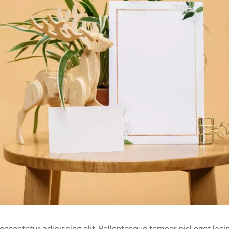
nsectetur adipiscing elit. Pellentesque tempor nisl eget lacin