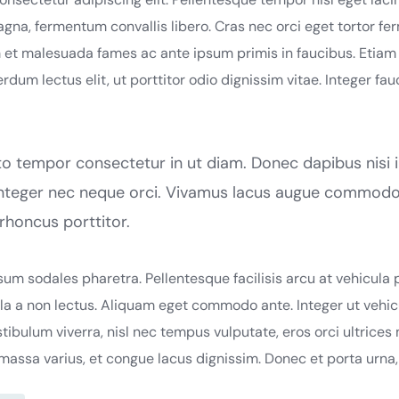
gna, fermentum convallis libero. Cras nec orci eget tortor 
et malesuada fames ac ante ipsum primis in faucibus. Etiam 
rdum lectus elit, ut porttitor odio dignissim vitae. Integer fauc
o tempor consectetur in ut diam. Donec dapibus nisi in
. Integer nec neque orci. Vivamus lacus augue commodo,
rhoncus porttitor.
sum sodales pharetra. Pellentesque facilisis arcu at vehicula 
la a non lectus. Aliquam eget commodo ante. Integer ut vehicu
tibulum viverra, nisl nec tempus vulputate, eros orci ultrices
assa varius, et congue lacus dignissim. Donec et porta urna, 