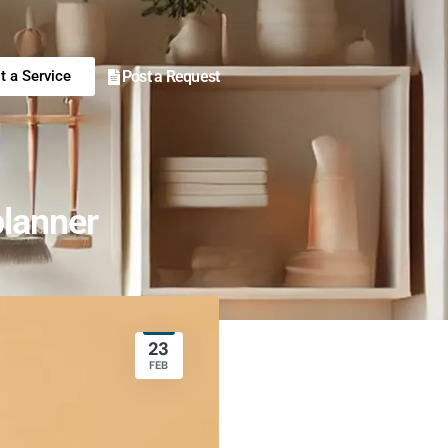
Post a Request
st a Service
planner
23
FEB