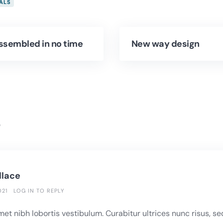
ALS
assembled in no time
New way design
s
llace
021
LOG IN TO REPLY
met nibh lobortis vestibulum. Curabitur ultrices nunc risus, s