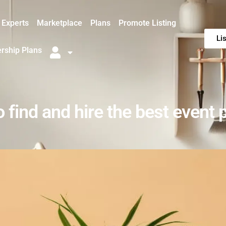
Experts
Marketplace
Plans
Promote Listing
Li
ship Plans
 find and hire the best event 